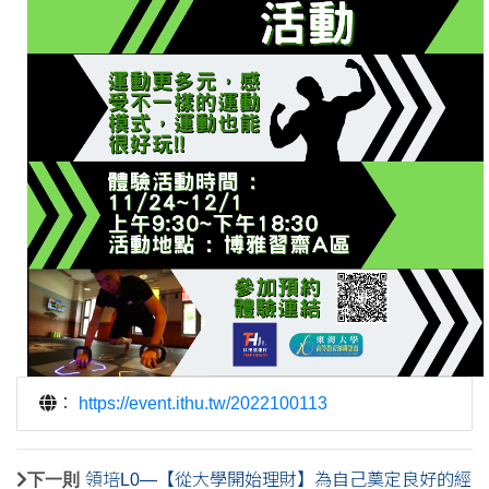
：
https://event.ithu.tw/2022100113
下一則
領培L0—【從大學開始理財】為自己奠定良好的經