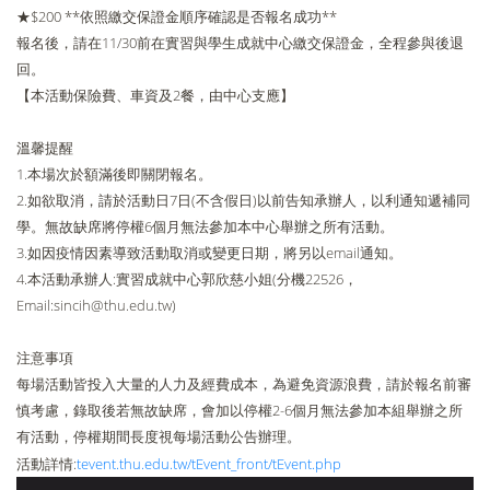
★$200 **依照繳交保證金順序確認是否報名成功**
報名後，請在11/30前在實習與學生成就中心繳交保證金，全程參與後退
回。
【本活動保險費、車資及2餐，由中心支應】
溫馨提醒
1.本場次於額滿後即關閉報名。
2.如欲取消，請於活動日7日(不含假日)以前告知承辦人，以利通知遞補同
學。無故缺席將停權6個月無法參加本中心舉辦之所有活動。
3.如因疫情因素導致活動取消或變更日期，將另以email通知。
4.本活動承辦人:實習成就中心郭欣慈小姐(分機22526，
Email:sincih@thu.edu.tw)
注意事項
每場活動皆投入大量的人力及經費成本，為避免資源浪費，請於報名前審
慎考慮，錄取後若無故缺席，會加以停權2-6個月無法參加本組舉辦之所
有活動，停權期間長度視每場活動公告辦理。
活動詳情:
tevent.thu.edu.tw/tEvent_front/tEvent.php