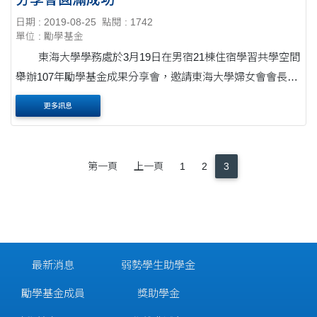
日期 : 2019-08-25
點閱 : 1742
單位 : 勵學基金
東海大學學務處於3月19日在男宿21棟住宿學習共學空間
舉辦107年勵學基金成果分享會，邀請東海大學婦女會會長方
菲、基督教會趙星光老師、校友總會第十屆總會長黃成鋒及
更多訊息
107年參與勵....
第一頁
上一頁
1
2
3
最新消息
弱勢學生助學金
勵學基金成員
獎助學金