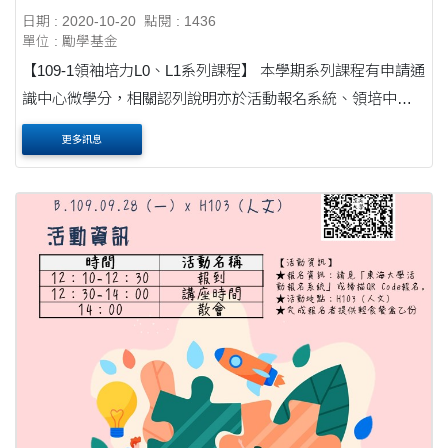
日期 : 2020-10-20
點閱 : 1436
單位 : 勵學基金
【109-1領袖培力L0、L1系列課程】 本學期系列課程有申請通
識中心微學分，相關認列說明亦於活動報名系統、領培中心
網站公告， http://csld.thu.edu.tw/web/page/page.php?
更多訊息
scid=31&sid=31 請大家再詳細閱讀也可以掃描附圖的QR