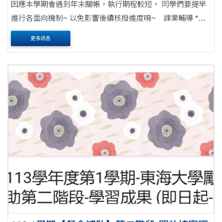
因應本學期會遇到年末關帳，執行期程較短， 同學們要提早
進行各面向機制~ 以免影響後續核撥進度唷~ 課業輔導 *課
業輔導可在每周不超過10小時的原則下~密集輔導。 *未繳回
更多訊息
之學習紀....