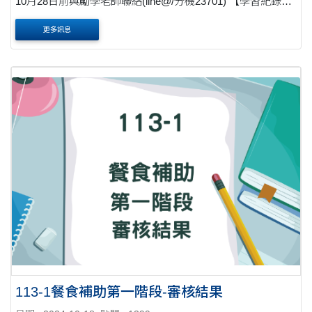
10月28日前與勵學老師聯絡(line@/分機23701) 【學習紀錄
表】請於每月月底繳交至領培中心姵錡老師 ....
更多訊息
113-1餐食補助第一階段-審核結果