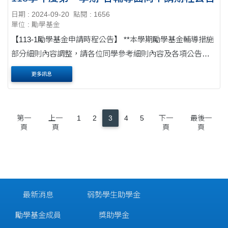
日期 : 2024-09-20
點閱 : 1656
單位 : 勵學基金
【113-1勵學基金申請時程公告】 **本學期勵學基金輔導措施
部分細則內容調整，請各位同學參考細則內容及各項公告時
程** ※課業輔導 申請期限:即日起至113年10月09日(三)止，
更多訊息
最終補件時間為113年10....
第一
上一
1
2
3
4
5
下一
最後一
頁
頁
頁
頁
最新消息
弱勢學生助學金
勵學基金成員
獎助學金