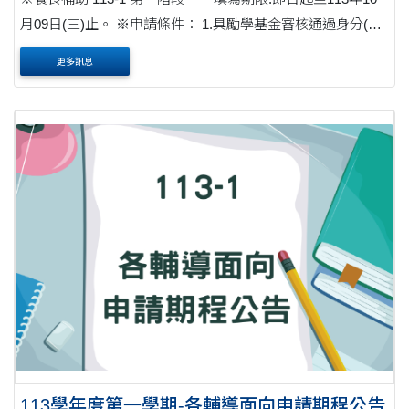
月09日(三)止。 ※申請條件： 1.具勵學基金審核通過身分(如
學雜費減免、弱勢助學金、師長推薦) 【非勵學生無法領取
更多訊息
補助....
113學年度第一學期-各輔導面向申請期程公告