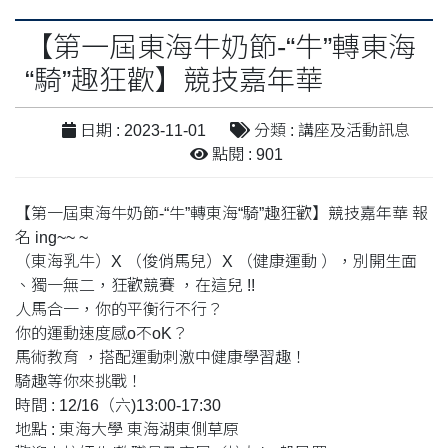
【第一屆東海牛奶節-“牛”轉東海
“騎”趣狂歡】競技嘉年華
日期 : 2023-11-01
分類 : 講座及活動訊息
點閱 : 901
【第一屆東海牛奶節-“牛”轉東海“騎”趣狂歡】競技嘉年華 報
名 ing~~ ~
（東海乳牛）X （俊俏馬兒）X （健康運動 ），別開生面
、獨一無二，狂歡競賽 ，在這兒 !!
人馬合一，你的平衡行不行？
你的運動速度感o不oK？
馬術教育 ，搭配運動刺激中健康學習趣！
騎趣等你來挑戰！
時間 : 12/16（六)13:00-17:30
地點 : 東海大學 東海湖東側草原