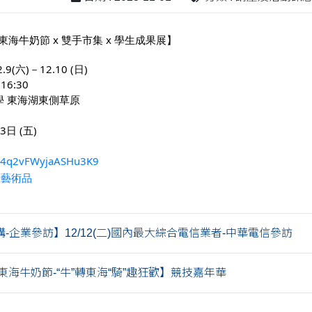
東海牛奶節 x 雙手市集 x 學生成果展】
9(六)－12.10 (日)
16:30
學 東海湖東側草原
3日 (五)
/w4q2vFWyjaASHu3K9
-企業參訪】12/12(二)國內最大綜合電信業者-中華電信參訪
東海牛奶節-“牛”轉東海“騎”趣狂歡】競技嘉年華