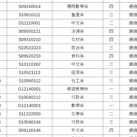
S09240014
應用數學系
四
通
S10610111
畜產系
三
通
D11110001
中文系
二
通
S09550221
法律系
四
通
S09310210
化材系
四
通
S10531023
政治系
三
通
S09620233
食科系
四
通
S10110262
中文系
三
通
S10521113
經濟系
三
通
0
S10560112
社工系
三
通
1
G12140001
華語教學所
一
通
2
S10540212
行政系
三
通
3
G12140001
數學系
一
通
4
S11222050
化學系
二
通
5
S10540246
行政系
三
通
6
S09120146
外文系
四
通