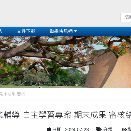
告
文件下載
勵學快易通
期末成果 審核....
 課業輔導 自主學習專案 期末成果 審核
日期 : 2024-07-23
分類 :
點