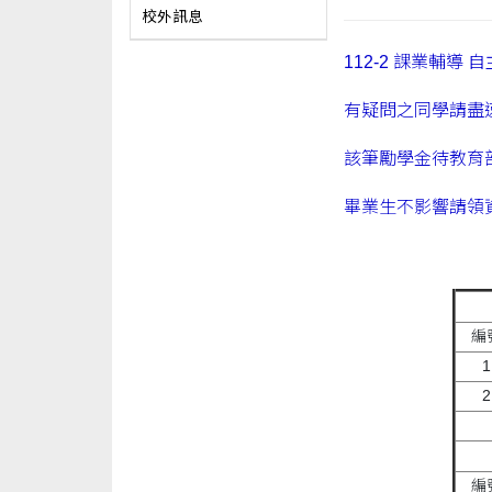
校外訊息
112-2 課業輔導
有疑問之同學請盡速與
該筆勵學金待教育
畢業生不影響請領
編
1
2
編