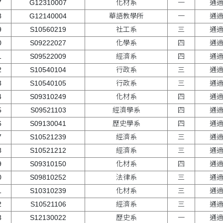
7
G12310007
化材系
一
通
8
G12140004
華語教學所
一
通
9
S10560219
社工系
三
通
0
S09222027
化學系
四
通
1
S09522009
經濟系
四
通
2
S10540104
行政系
三
通
3
S10540105
行政系
三
通
4
S09310249
化材系
四
通
5
S09521103
經濟學系
四
通
6
S09130041
歷史學系
四
通
7
S10521239
經濟系
三
通
8
S10521212
經濟系
三
通
9
S09310150
化材系
四
通
0
S09810252
法律系
三
通
1
S10310239
化材系
三
通
2
S10521106
經濟系
三
通
3
S12130022
歷史系
一
通