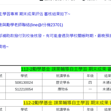
 自主學習專案 期末成果評估 審核結果如下~
勵學老師聯絡(line@/分機23701)
部補助款撥付到校後核發，有可能會遇到學校關帳時期，最晚預計
資格~
112-2勵學基金 課業輔導自主學習 期末成果 
號
學號
就讀學系
年級
結
S08130024
歷史學系
四
未通
S12210054
應物系
一
未通
112-2勵學基金 課業輔導自主學習 期末成果
號
學號
就讀學系
年級
結