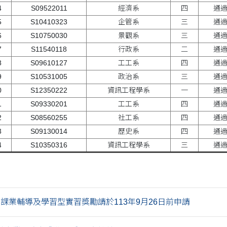
4
S09522011
經濟系
四
通
5
S10410323
企管系
三
通
6
S10750030
景觀系
三
通
7
S11540118
行政系
二
通
8
S09610127
工工系
四
通
9
S10531005
政治系
三
通
0
S12350222
資訊工程學系
一
通
1
S09330201
工工系
四
通
2
S08560255
社工系
四
通
3
S09130014
歷史系
四
通
4
S10350316
資訊工程學系
三
通
學期課業輔導及學習型實習獎勵請於113年9月26日前申請