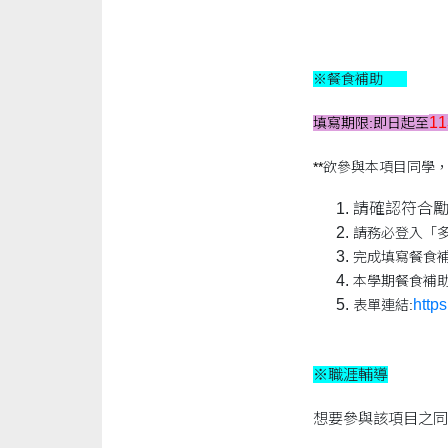
※餐食補助
1
填寫期限:即日起至
**
欲參與本項目同學，
請確認符合
請務必登入「
完成填寫餐食
本學期餐食補助
https
表單連結:
※職涯輔導
想要參與該項目之同