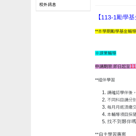
校外訊息
【113-1勵
**本學期勵學基金輔
※課業輔導
1
申請期限:即日起至
**組伴學習
請確認學伴後
不同科目請分
每月月底須繳
本輔導項目採
找不到夥伴嗎
**自主學習專案