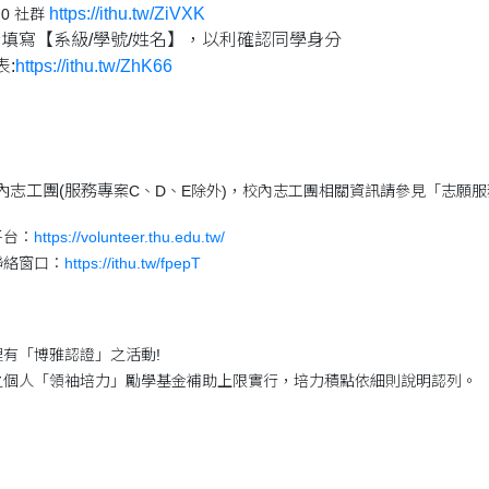
https://ithu.tw/ZiVXK
0 社群
填寫【系級/學號/姓名】，以利確認同學身分
表:
https://ithu.tw/ZhK66
志工團(服務專
案C、D、E除外)，校內志工團相關資訊請參見「志願
平台：
https://volunteer.thu.edu.tw/
聯絡窗口：
https://ithu.tw/fpepT
有「博雅認證」之活動!
之個人「領袖培力」勵學基金補助上限實行，培力積點依細則說明認列。