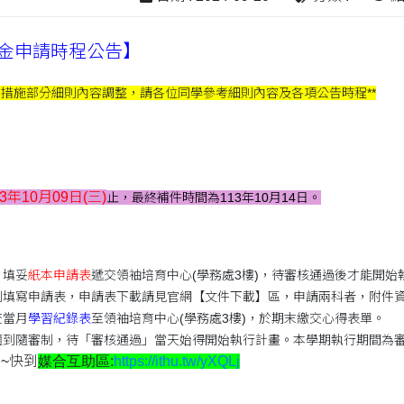
學基金申請時程公告】
導措施部分細則內容調整，請各位同學參考細則內容及各項公告時程**
13年10月09日
(三)
止，最終補件時間為113年10月14日。
，填妥
紙本申請表
遞交領袖培育中心(學務處3樓)，待審核通過後才能開始
別填寫申請表，申請表下載請見官網【文件下載】區，申請兩科者，附件
交當月
學習紀錄表
至領袖培育中心(學務處3樓)，於期末繳交心得表單。
隨到隨審制，待「審核通過」當天始得開始執行計畫。本學期執行期間為
~快到
媒合互助區:
https://ithu.tw/yXQLj