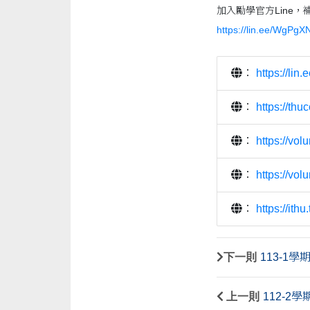
加入勵學官方Line，
https://lin.ee/WgPgXN
：
https://li
：
https://thu
：
https://vol
：
https://vo
：
https://ithu
下一則
113-1
上一則
112-2