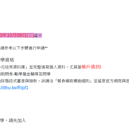
13年10月09日
(三)
止。
請參考以下步驟進行申請**
勵學資格
帳戶資訊!
多元培育資料庫」並完整填寫個人資料，尤其是
補助問卷-勵學基金輔導答問單
採階段式審查與撥款，詳請洽「餐食補助實施細則」並留意官方網頁與官方
://ithu.tw/Ripf1
學，請先加入